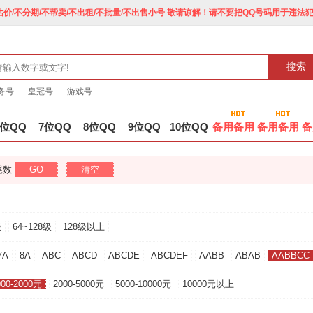
价/不分期/不帮卖/不出租/不批量/不出售小号 敬请谅解！请不要把QQ号码用于违法
搜索
务号
皇冠号
游戏号
6位QQ
7位QQ
8位QQ
9位QQ
10位QQ
备用备用
备用备用
备
尾数
GO
清空
级
64~128级
128级以上
7A
8A
ABC
ABCD
ABCDE
ABCDEF
AABB
ABAB
AABBCC
000-2000元
2000-5000元
5000-10000元
10000元以上