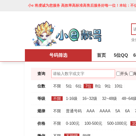
小e 将虔诚为您服务 高效率高标准高售后服务好每一位！本站：不估
业
号码筛选
首页
5位QQ
查询
开头
位数
不限
5位
6位
7位
8位
9位
10位
等级
不限
1-16级
16~32级
32~48级
48~64
规律
不限
普通号码
AAA
AAAA
5A
6A
价格
不限
0-100元
100-500元
500-1000元
1
微信
不限
不能绑
能绑