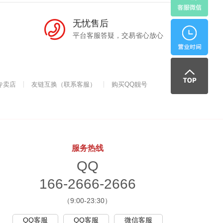
无忧售后
6
平台客服答疑，交易省心放心
早
-
上:
专卖店
友链互换（联系客服）
购买QQ靓号
2
9:
6
0
服务热线
QQ
6
166-2666-2666
0
（9:00-23:30）
6
~
QQ客服
QQ客服
微信客服