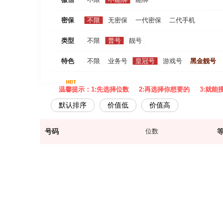
密保
不限
无密保
一代密保
二代手机
类型
不限
普号
靓号
特色
不限
业务号
皇冠号
游戏号
黑金靓号
温馨提示：1:先选择位数 2:再选择你想要的 3:就能
默认排序
价值低
价值高
号码
位数