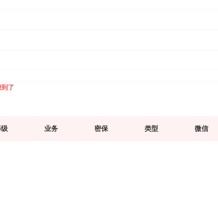
搜到了
等级
业务
密保
类型
微信