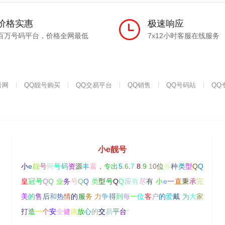
价格实惠
极速响应
百万号码平台，价格全网最低
7x12小时客服在线服务
号网
QQ靓号购买
QQ交易平台
QQ销售
QQ号码站
QQ
小e靓号
小
e
靓
号
网
号
码
资
源
丰
富
，
专
出
5
.
6
.
7
.
8
.
9
.
1
0
位
各
种
类
型
Q
Q
皇
冠
号
Q
Q
业
务
号
Q
Q
类
型
号
Q
Q
应
有
尽
有
小
e
一
直
秉
承
完
美
的
售
后
和
热
情
的
服
务
力
争
得
到
每
一
位
客
户
的
爱
戴
为
大
家
打
造
一
个
安
全
健
康
放
心
的
交
易
平
台
*