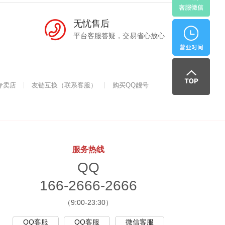
无忧售后
6
平台客服答疑，交易省心放心
早
-
上:
专卖店
友链互换（联系客服）
购买QQ靓号
2
9:
6
0
服务热线
QQ
6
166-2666-2666
0
（9:00-23:30）
6
~
QQ客服
QQ客服
微信客服