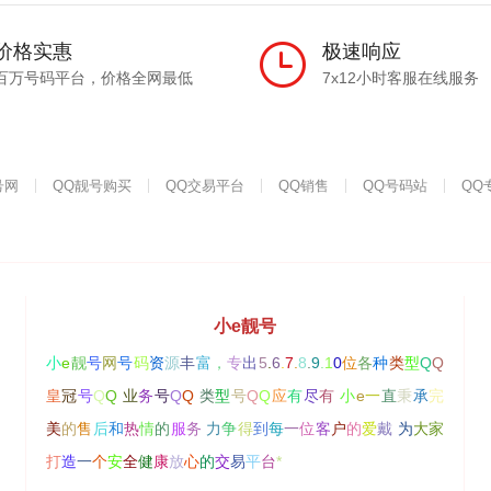
价格实惠
极速响应
百万号码平台，价格全网最低
7x12小时客服在线服务
号网
QQ靓号购买
QQ交易平台
QQ销售
QQ号码站
QQ
小e靓号
小
e
靓
号
网
号
码
资
源
丰
富
，
专
出
5
.
6
.
7
.
8
.
9
.
1
0
位
各
种
类
型
Q
Q
皇
冠
号
Q
Q
业
务
号
Q
Q
类
型
号
Q
Q
应
有
尽
有
小
e
一
直
秉
承
完
美
的
售
后
和
热
情
的
服
务
力
争
得
到
每
一
位
客
户
的
爱
戴
为
大
家
打
造
一
个
安
全
健
康
放
心
的
交
易
平
台
*