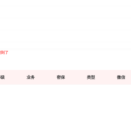
搜到了
等级
业务
密保
类型
微信