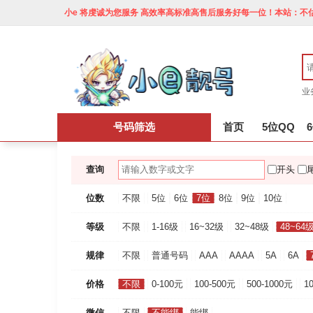
小e 将虔诚为您服务 高效率高标准高售后服务好每一位！本站：不估
业
号码筛选
首页
5位QQ
查询
开头
位数
不限
5位
6位
7位
8位
9位
10位
等级
不限
1-16级
16~32级
32~48级
48~64
规律
不限
普通号码
AAA
AAAA
5A
6A
价格
不限
0-100元
100-500元
500-1000元
1
微信
不限
不能绑
能绑