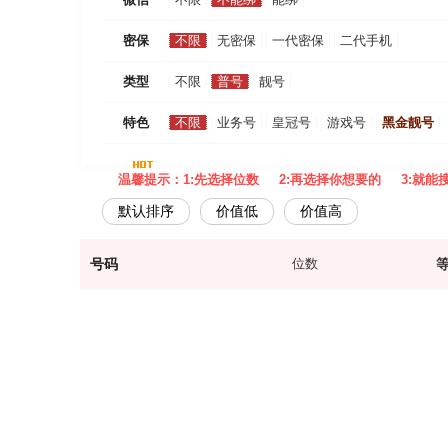
密保
不限
无密保
一代密保
二代手机
类型
不限
普号
靓号
特色
不限
业务号
皇冠号
游戏号
黑金靓号
温馨提示：1:先选择位数 2:再选择你想要的 3:就能
默认排序
价值低
价值高
号码
位数