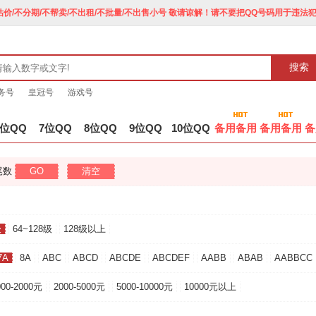
价/不分期/不帮卖/不出租/不批量/不出售小号 敬请谅解！请不要把QQ号码用于违法
搜索
务号
皇冠号
游戏号
6位QQ
7位QQ
8位QQ
9位QQ
10位QQ
备用备用
备用备用
备
尾数
GO
清空
级
64~128级
128级以上
7A
8A
ABC
ABCD
ABCDE
ABCDEF
AABB
ABAB
AABBCC
000-2000元
2000-5000元
5000-10000元
10000元以上